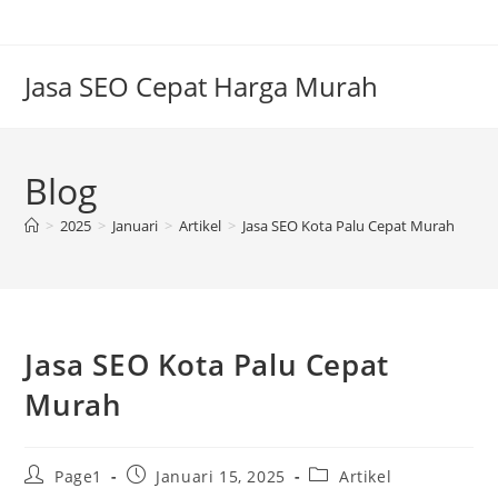
Skip
to
content
Jasa SEO Cepat Harga Murah
Blog
>
2025
>
Januari
>
Artikel
>
Jasa SEO Kota Palu Cepat Murah
Jasa SEO Kota Palu Cepat
Murah
Post
Post
Post
Page1
Januari 15, 2025
Artikel
author:
published:
category: