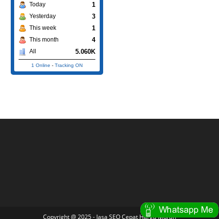
1
Today
3
Yesterday
1
This week
4
This month
5.060K
All
1 Online
-
Tracking ON
Copyright @ 2025 -
Jasa SEO Cepat Harga Murah