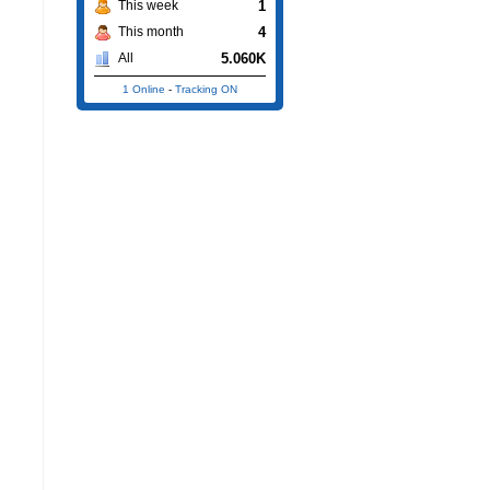
1
This week
4
This month
5.060K
All
1 Online
-
Tracking ON