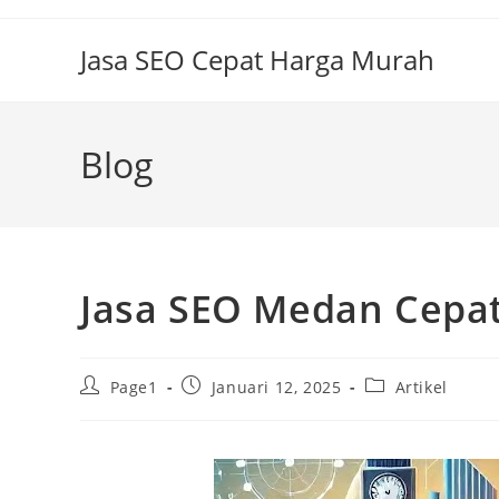
Skip
to
Jasa SEO Cepat Harga Murah
content
Blog
Jasa SEO Medan Cepa
Post
Post
Post
Page1
Januari 12, 2025
Artikel
author:
published:
category: