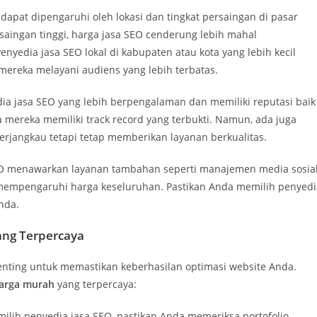
apat dipengaruhi oleh lokasi dan tingkat persaingan di pasar
saingan tinggi, harga jasa SEO cenderung lebih mahal
enyedia jasa SEO lokal di kabupaten atau kota yang lebih kecil
ereka melayani audiens yang lebih terbatas.
ia jasa SEO yang lebih berpengalaman dan memiliki reputasi baik
mereka memiliki track record yang terbukti. Namun, ada juga
rjangkau tetapi tetap memberikan layanan berkualitas.
O menawarkan layanan tambahan seperti manajemen media sosial
 mempengaruhi harga keseluruhan. Pastikan Anda memilih penyedi
nda.
ang Terpercaya
nting untuk memastikan keberhasilan optimasi website Anda.
arga murah
yang terpercaya:
lih penyedia jasa SEO, pastikan Anda memeriksa portofolio