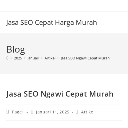
Skip
to
content
Jasa SEO Cepat Harga Murah
Blog
>
2025
>
Januari
>
Artikel
>
Jasa SEO Ngawi Cepat Murah
Jasa SEO Ngawi Cepat Murah
Post
Post
Post
Page1
Januari 11, 2025
Artikel
author:
published:
category: