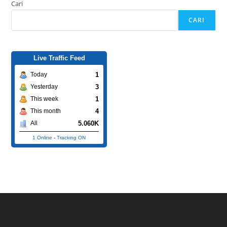
Cari
CARI
Live Traffic Feed
1
Today
3
Yesterday
1
This week
4
This month
5.060K
All
1 Online
-
Tracking ON