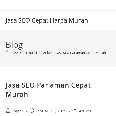
Skip
to
content
Jasa SEO Cepat Harga Murah
Blog
>
2025
>
Januari
>
Artikel
>
Jasa SEO Pariaman Cepat Murah
Jasa SEO Pariaman Cepat
Murah
Post
Post
Post
Page1
Januari 15, 2025
Artikel
author:
published:
category: